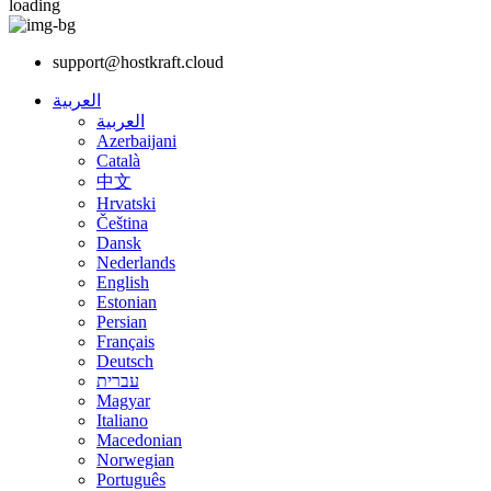
loading
support@hostkraft.cloud
العربية
العربية
Azerbaijani
Català
中文
Hrvatski
Čeština
Dansk
Nederlands
English
Estonian
Persian
Français
Deutsch
עברית
Magyar
Italiano
Macedonian
Norwegian
Português