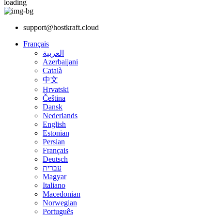
loading
support@hostkraft.cloud
Français
العربية
Azerbaijani
Català
中文
Hrvatski
Čeština
Dansk
Nederlands
English
Estonian
Persian
Français
Deutsch
עברית
Magyar
Italiano
Macedonian
Norwegian
Português