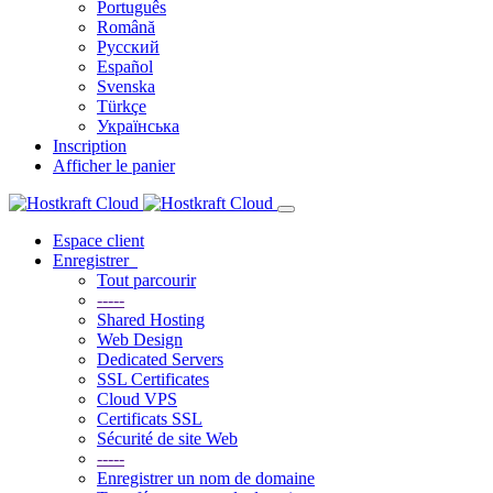
Português
Română
Русский
Español
Svenska
Türkçe
Українська
Inscription
Afficher le panier
Espace client
Enregistrer
Tout parcourir
-----
Shared Hosting
Web Design
Dedicated Servers
SSL Certificates
Cloud VPS
Certificats SSL
Sécurité de site Web
-----
Enregistrer un nom de domaine