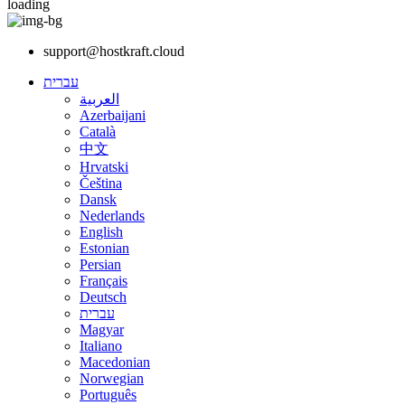
loading
support@hostkraft.cloud
עברית
العربية
Azerbaijani
Català
中文
Hrvatski
Čeština
Dansk
Nederlands
English
Estonian
Persian
Français
Deutsch
עברית
Magyar
Italiano
Macedonian
Norwegian
Português