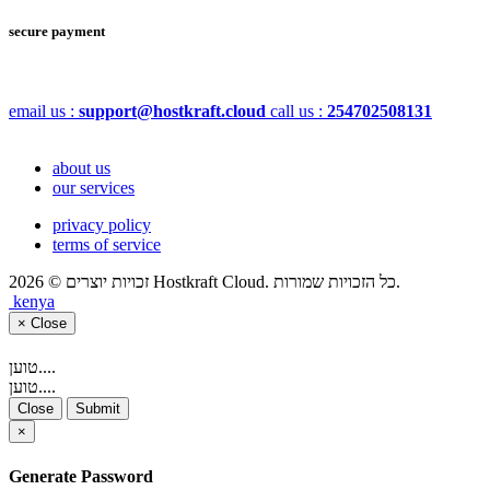
secure payment
email us :
support@hostkraft.cloud
call us :
254702508131
about us
our services
privacy policy
terms of service
זכויות יוצרים © 2026 Hostkraft Cloud. כל הזכויות שמורות.
kenya
×
Close
טוען....
טוען....
Close
Submit
×
Generate Password