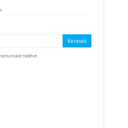
k
umentumokat találhat.