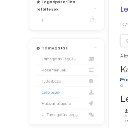
Legnépszerűbb
Le
letöltések
s
Ügyf
Támogatás
A le
Támogatási jegyek
K
Közlemények
Tudásbázis
a
Letöltések
L
Hálózat állapota
Új Támogatási Jegy
s
Fá