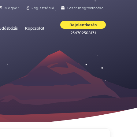
Magyar
Regisztráció
Kosár megtekintése
Bejelentkezés
udásbázis
Kapcsolat
254702508131