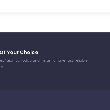
Of Your Choice
.* Sign up today and instantly have fast, reliable
ed.