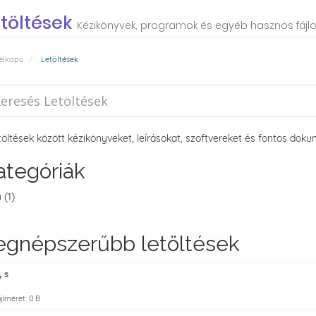
töltések
Kézikönyvek, programok és egyéb hasznos fájlo
élkapu
Letöltések
töltések között kézikönyveket, leírásokat, szoftvereket és fontos dok
ategóriák
a
(1)
egnépszerűbb letöltések
s
jlméret: 0 B