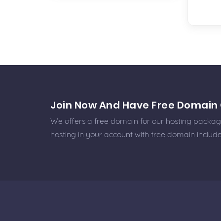
Join Now And Have Free Domain 
We offers a free domain for our hosting packages
hosting in your account with free domain includ