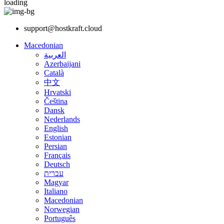
loading
support@hostkraft.cloud
Macedonian
العربية
Azerbaijani
Català
中文
Hrvatski
Čeština
Dansk
Nederlands
English
Estonian
Persian
Français
Deutsch
עברית
Magyar
Italiano
Macedonian
Norwegian
Português