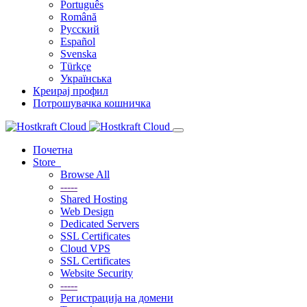
Português
Română
Русский
Español
Svenska
Türkçe
Українська
Креирај профил
Потрошувачка кошничка
Почетна
Store
Browse All
-----
Shared Hosting
Web Design
Dedicated Servers
SSL Certificates
Cloud VPS
SSL Certificates
Website Security
-----
Регистрација на домени