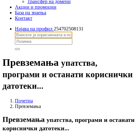
Трансфер на домени
Акции и промоции
База на знаења
Контакт
Најава на профил
254702508131
Превземања
упатства,
програми и останати кориснички
датотеки...
Почетна
Превземања
Превземања
упатства, програми и останати
кориснички датотеки...