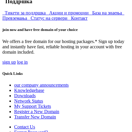
Поддршка
Тикети за поддршка
Акции и промоции
База на знаења
Превземања
Статус на сервери
Контакт
join now and have free domain of your choice
We offers a free domain for our hosting packages.* Sign up today
and instantly have fast, reliable hosting in your account with free
domain included.
sign up
log in
Quick Links
our company announcements
Knowledgebase
Downloads
Network Status
My Support Tickets
Register a New Domain
Transfer New Domain
Contact Us