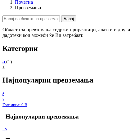
Почетна
Превземања
Областа за превземања содржи прирачници, алатки и други
дадотеки кои можеби ќе Ви затребаат.
Категории
a
(1)
a
Најпопуларни превземања
s
s
Големина: 0 B
Најпопуларни превземања
s