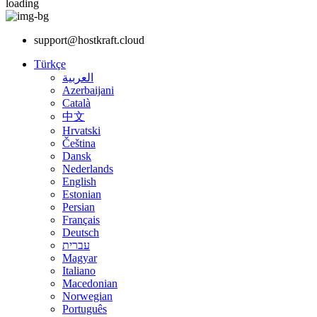
loading
support@hostkraft.cloud
Türkçe
العربية
Azerbaijani
Català
中文
Hrvatski
Čeština
Dansk
Nederlands
English
Estonian
Persian
Français
Deutsch
עברית
Magyar
Italiano
Macedonian
Norwegian
Português