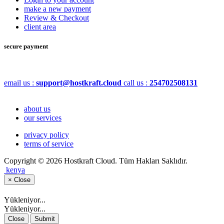
make a new payment
Review & Checkout
client area
secure payment
email us :
support@hostkraft.cloud
call us :
254702508131
about us
our services
privacy policy
terms of service
Copyright © 2026 Hostkraft Cloud. Tüm Hakları Saklıdır.
kenya
×
Close
Yükleniyor...
Yükleniyor...
Close
Submit