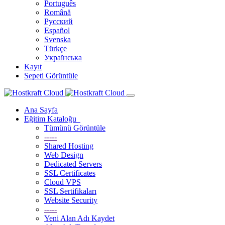
Português
Română
Русский
Español
Svenska
Türkçe
Українська
Kayıt
Sepeti Görüntüle
Ana Sayfa
Eğitim Kataloğu
Tümünü Görüntüle
-----
Shared Hosting
Web Design
Dedicated Servers
SSL Certificates
Cloud VPS
SSL Sertifikaları
Website Security
-----
Yeni Alan Adı Kaydet