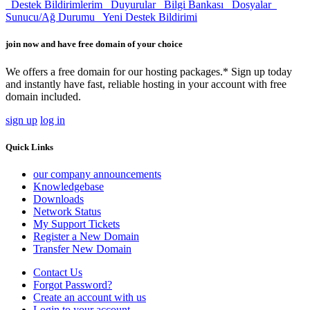
Destek Bildirimlerim
Duyurular
Bilgi Bankası
Dosyalar
Sunucu/Ağ Durumu
Yeni Destek Bildirimi
join now and have free domain of your choice
We offers a free domain for our hosting packages.* Sign up today
and instantly have fast, reliable hosting in your account with free
domain included.
sign up
log in
Quick Links
our company announcements
Knowledgebase
Downloads
Network Status
My Support Tickets
Register a New Domain
Transfer New Domain
Contact Us
Forgot Password?
Create an account with us
Login to your account